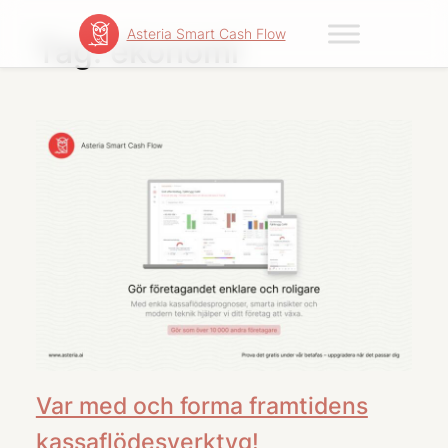
Skip
Asteria Smart Cash Flow
to
Tag:
ekonomi
content
Var med och forma framtidens
kassaflödesverktyg!