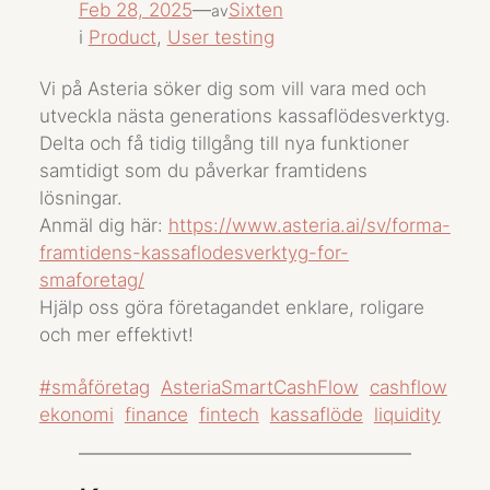
Feb 28, 2025
—
Sixten
av
i
Product
, 
User testing
Vi på Asteria söker dig som vill vara med och
utveckla nästa generations kassaflödesverktyg.
Delta och få tidig tillgång till nya funktioner
samtidigt som du påverkar framtidens
lösningar.
Anmäl dig här:
https://www.asteria.ai/sv/forma-
framtidens-kassaflodesverktyg-for-
smaforetag/
Hjälp oss göra företagandet enklare, roligare
och mer effektivt!
#småföretag
AsteriaSmartCashFlow
cashflow
ekonomi
finance
fintech
kassaflöde
liquidity