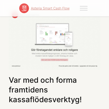
Skip
Asteria Smart Cash Flow
to
content
Var med och forma
framtidens
kassaflödesverktyg!