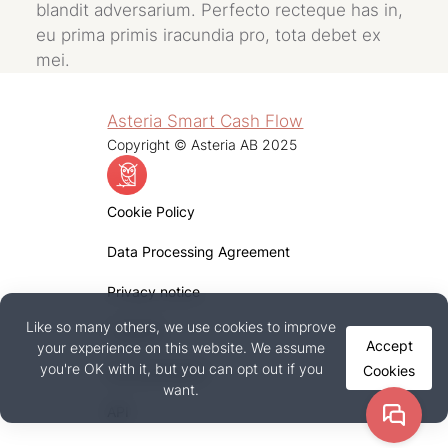
blandit adversarium. Perfecto recteque has in,
eu prima primis iracundia pro, tota debet ex
mei.
Asteria Smart Cash Flow
Copyright © Asteria AB 2025
Cookie Policy
Data Processing Agreement
Privacy notice
Like so many others, we use cookies to improve
LinkedIn
Accept
your experience on this website. We assume
you're OK with it, but you can opt out if you
Cookies
Documentation
want.
API