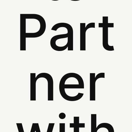
Part
ner