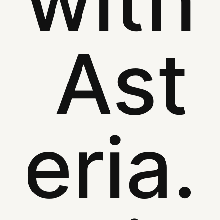
with
Ast
eria.